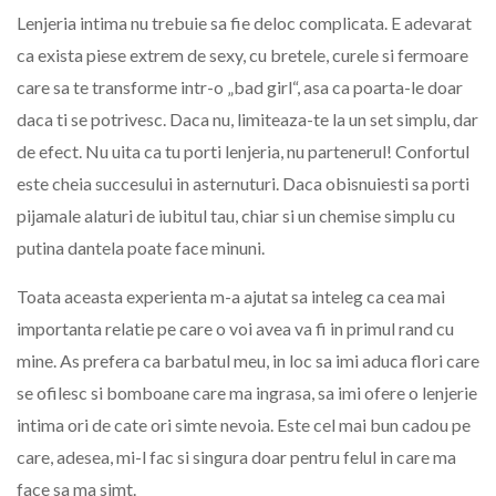
Lenjeria intima nu trebuie sa fie deloc complicata. E adevarat
ca exista piese extrem de sexy, cu bretele, curele si fermoare
care sa te transforme intr-o „bad girl“, asa ca poarta-le doar
daca ti se potrivesc. Daca nu, limiteaza-te la un set simplu, dar
de efect. Nu uita ca tu porti lenjeria, nu partenerul! Confortul
este cheia succesului in asternuturi. Daca obisnuiesti sa porti
pijamale alaturi de iubitul tau, chiar si un chemise simplu cu
putina dantela poate face minuni.
Toata aceasta experienta m-a ajutat sa inteleg ca cea mai
importanta relatie pe care o voi avea va fi in primul rand cu
mine. As prefera ca barbatul meu, in loc sa imi aduca flori care
se ofilesc si bomboane care ma ingrasa, sa imi ofere o lenjerie
intima ori de cate ori simte nevoia. Este cel mai bun cadou pe
care, adesea, mi-l fac si singura doar pentru felul in care ma
face sa ma simt.