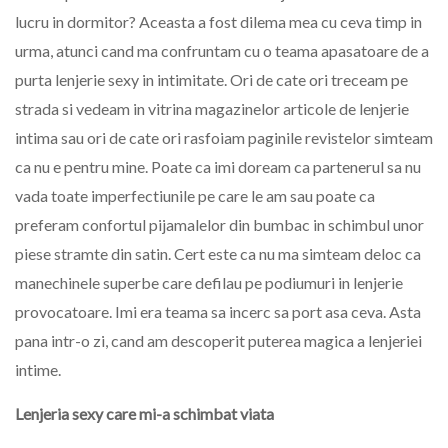
lucru in dormitor? Aceasta a fost dilema mea cu ceva timp in
urma, atunci cand ma confruntam cu o teama apasatoare de a
purta lenjerie sexy in intimitate. Ori de cate ori treceam pe
strada si vedeam in vitrina magazinelor articole de lenjerie
intima sau ori de cate ori rasfoiam paginile revistelor simteam
ca nu e pentru mine. Poate ca imi doream ca partenerul sa nu
vada toate imperfectiunile pe care le am sau poate ca
preferam confortul pijamalelor din bumbac in schimbul unor
piese stramte din satin. Cert este ca nu ma simteam deloc ca
manechinele superbe care defilau pe podiumuri in lenjerie
provocatoare. Imi era teama sa incerc sa port asa ceva. Asta
pana intr-o zi, cand am descoperit puterea magica a lenjeriei
intime.
Lenjeria sexy care mi-a schimbat viata