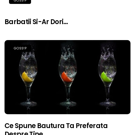
GOSS!P
Barbatii Si-Ar Dori…
GOSS!P
Ce Spune Bautura Ta Preferata
Despre Tine.