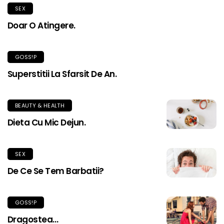
SEX
Doar O Atingere.
GOSS!P
Superstitii La Sfarsit De An.
BEAUTY & HEALTH
Dieta Cu Mic Dejun.
SEX
De Ce Se Tem Barbatii?
GOSS!P
Dragostea…