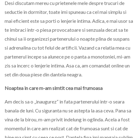
Desi discutam mereu cu prietenele mele despre trucuri de
seductie in dormitor, toate imi spuneau ca cel mai simplu si
mai eficient este sa porti o lenjerie intima. Adica, e mai usor sa
te imbraci intr-o piesa provocatoare si senzuala decat sa te
chinui sa ii organizezi partenerului o noapte plina de suspans
si adrenalina cu tot felul de artificii. Vazand ca relatia mea cu
partenerul incepe sa alunece pe o panta a monotoniei, mi-am
zis sa incerc o lenjerie intima. Asa ca, am comandat online un
set din doua piese din dantela neagra.
Noaptea in care m-am simtit cea mai frumoasa
Am decis sa o „inaugurez“ in fata partenerului intr-o seara
banala de luni. Cu siguranta nu se astepta la asa ceva. Pana sa
vina de la birou, m-am privit indelung in oglinda. Acela a fost
momentul in care am realizat cat de frumoasa sunt si cat de
bine ma simt cu ceea ce port. Dantela fina imi mangaia sublim