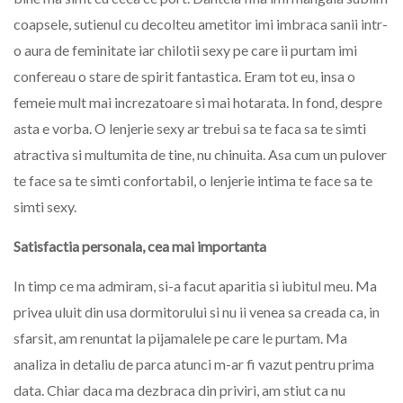
coapsele, sutienul cu decolteu ametitor imi imbraca sanii intr-
o aura de feminitate iar chilotii sexy pe care ii purtam imi
confereau o stare de spirit fantastica. Eram tot eu, insa o
femeie mult mai increzatoare si mai hotarata. In fond, despre
asta e vorba. O lenjerie sexy ar trebui sa te faca sa te simti
atractiva si multumita de tine, nu chinuita. Asa cum un pulover
te face sa te simti confortabil, o lenjerie intima te face sa te
simti sexy.
Satisfactia personala, cea mai importanta
In timp ce ma admiram, si-a facut aparitia si iubitul meu. Ma
privea uluit din usa dormitorului si nu ii venea sa creada ca, in
sfarsit, am renuntat la pijamalele pe care le purtam. Ma
analiza in detaliu de parca atunci m-ar fi vazut pentru prima
data. Chiar daca ma dezbraca din priviri, am stiut ca nu