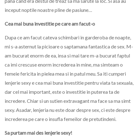
pana cand era destul de treaz sa ma sarute la loc. Si asa au
inceput noptile noastre pline de pasiune…
Cea mai buna investitie pe care am facut-o
Dupa ce am facut cateva schimbari in garderoba de noapte,
mi s-a asternut la picioare o saptamana fantastica de sex. M-
am bucurat enorm de ea, insa si mai tare m-a bucurat faptul
ca imi crescuse enorm increderea in mine, ma simteam o
femeie fericita in pielea mea si in patul meu. Sa iti cumperi
lenjerie sexy e cea mai buna investitie pentru viata ta sexuala,
dar cel mai important, este o investitie in puterea ta de
incredere. Chiar si un sutien extravagant ma face sa ma simt
sexy. Asadar, lenjeria nu este doar despre sex, ci este despre
increderea pe care o insufla femeilor de pretutindeni.
Sa purtam mai des lenjerie sexy!