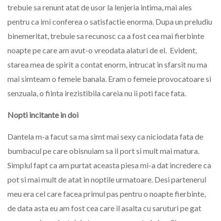
trebuie sa renunt atat de usor la lenjeria intima, mai ales
pentru ca imi conferea o satisfactie enorma. Dupa un preludiu
binemeritat, trebuie sa recunosc ca a fost cea mai fierbinte
noapte pe care am avut-o vreodata alaturi de el. Evident,
starea mea de spirit a contat enorm, intrucat in sfarsit nu ma
mai simteam o femeie banala. Eram o femeie provocatoare si
senzuala, o fiinta irezistibila careia nu ii poti face fata.
Nopti incitante in doi
Dantela m-a facut sa ma simt mai sexy ca niciodata fata de
bumbacul pe care obisnuiam sa il port si mult mai matura.
Simplul fapt ca am purtat aceasta piesa mi-a dat incredere ca
pot si mai mult de atat in noptile urmatoare. Desi partenerul
meu era cel care facea primul pas pentru o noapte fierbinte,
de data asta eu am fost cea care il asalta cu saruturi pe gat