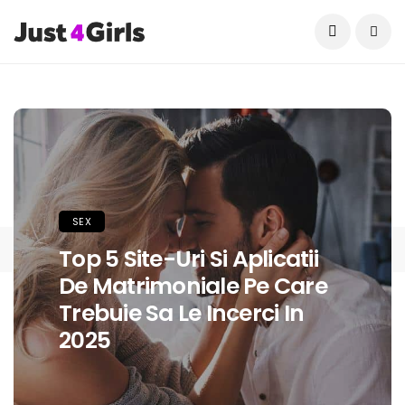
Current Date:
August 6, 2026
SEX
SEX
Top 5 Site-Uri Si Aplicatii
SEX
SEX
De Matrimoniale Pe Care
Tu Cat De Bine Stii Sa
Sexul, Fantezia Relatiilor.
Of, Relatiile!
Trebuie Sa Le Incerci In
Saruti?
2025