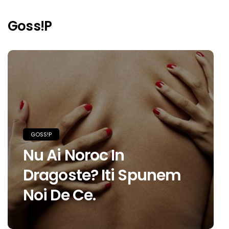
Goss!p
GOSS!P
Nu Ai Noroc In
Dragoste? Iti Spunem
Noi De Ce.